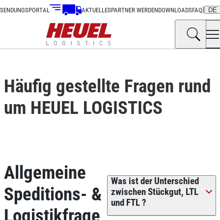
|
SENDUNGSPORTAL
AKTUELLES
PARTNER WERDEN
DOWNLOADS
FAQ
DE
Häufig gestellte Fragen rund
um HEUEL LOGISTICS
Allgemeine
Was ist der Unterschied
Speditions- &
zwischen Stückgut, LTL
und FTL ?
Logistikfrage