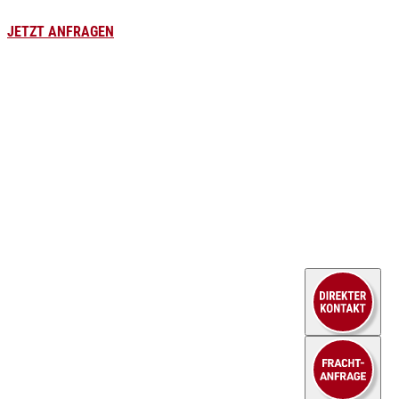
Leergutversorgung
JETZT ANFRAGEN
HEUEL LOGISTICS
Karriere
WE DO MORE
Stellenangebote
Unternehmen
Kraftfahrer
Aktuelles
Lagerlogistik
Branchen
Kaufm. Berufe
Fallbeispiele
Ausbildung
Service
Kontakt
Sendungsportal
Downloads
FAQ