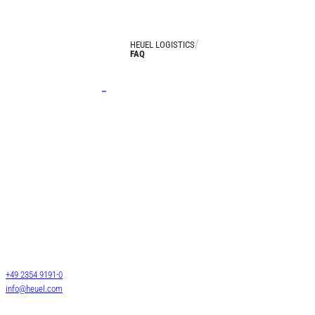
HEUEL LOGISTICS
FAQ
Leistungen
Stückgut
Systemverkehre
Josef Heuel GmbH
Langguttransporte
HEUEL LOGISTICS
LTL Transporte
Darmcher Grund 1
58540 Meinerzhagen
FTL Transporte
Deutschland
Lagerlogistik
+49 2354 9191-0
Lagervermietung
info@heuel.com
Zollservice
Luft- & Seefracht