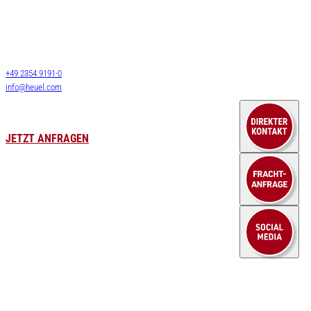
Langguttransporte
HEUEL LOGISTICS
LTL Transporte
Darmcher Grund 1
58540 Meinerzhagen
FTL Transporte
Deutschland
Lagerlogistik
+49 2354 9191-0
Lagervermietung
info@heuel.com
Zollservice
Luft- & Seefracht
Leergutversorgung
JETZT ANFRAGEN
HEUEL LOGISTICS
Karriere
WE DO MORE
Stellenangebote
Unternehmen
Kraftfahrer
Aktuelles
Lagerlogistik
Branchen
Kaufm. Berufe
Fallbeispiele
Ausbildung