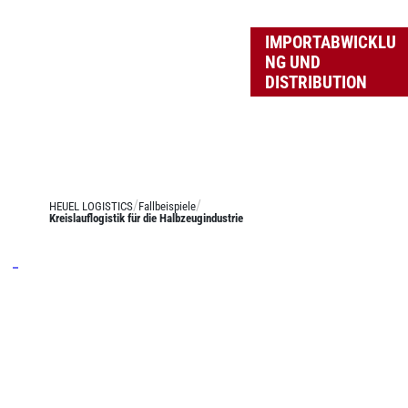
IMPORTABWICKLU
NG UND
DISTRIBUTION
HEUEL LOGISTICS
Fallbeispiele
Kreislauflogistik für die Halbzeugindustrie
Leistungen
Stückgut
Systemverkehre
Josef Heuel GmbH