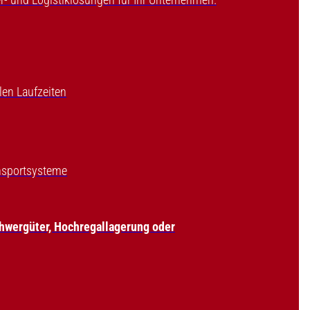
len Laufzeiten
ansportsysteme
chwergüter, Hochregallagerung oder