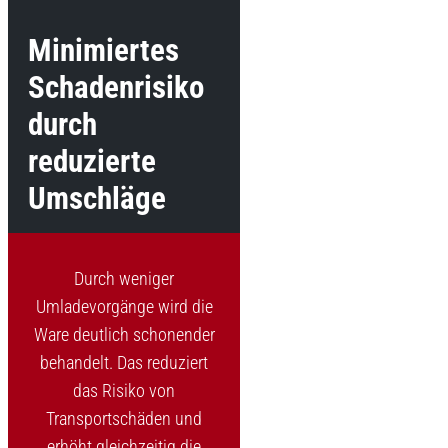
Minimiertes
Schadenrisiko
durch
reduzierte
Umschläge
Durch weniger
Umladevorgänge wird die
Ware deutlich schonender
behandelt. Das reduziert
das Risiko von
Transportschäden und
erhöht gleichzeitig die