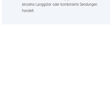
einzelne Langgüter oder kombinierte Sendungen
handelt.
André Multhaupt - Vertrieb / Key Account
Langguttransporte erfordern Erfahrung,
Sorgfalt und verlässliche Prozesse.
HEUEL LOGISTICS bietet Ihnen genau diese Kombination. Profitieren
Sie von persönlicher Betreuung, direkter Erreichbarkeit und individuell
abgestimmten Transportlösungen.