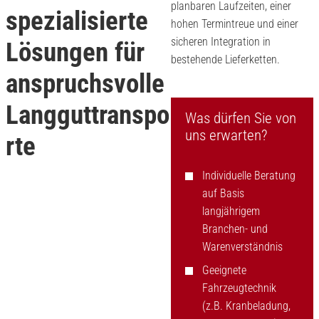
planbaren Laufzeiten, einer
spezialisierte
hohen Termintreue und einer
sicheren Integration in
Lösungen für
bestehende Lieferketten.
anspruchsvolle
Langguttranspo
Was dürfen Sie von
uns erwarten?
rte
Individuelle Beratung
auf Basis
langjährigem
Branchen- und
Warenverständnis
Geeignete
Fahrzeugtechnik
(z.B. Kranbeladung,