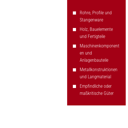
Rohre, Profile und
Stangenware
Holz, Bauelemente
und Fertigteile
Maschinenkomponent
en und
Anlagenbauteile
Metallkonstruktionen
und Langmaterial
Empfindliche oder
maßkritische Güter