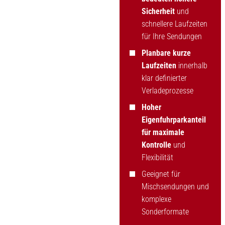
Sicherheit
und
schnellere Laufzeiten
für Ihre Sendungen
Planbare kurze
Laufzeiten
innerhalb
klar definierter
Verladeprozesse
Hoher
Eigenfuhrparkanteil
für maximale
Kontrolle
und
Flexibilität
Geeignet für
Mischsendungen und
komplexe
Sonderformate