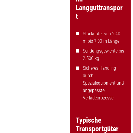
Langguttranspor
t
Stückgüter von 2,40
m bis 7,00 m Länge
Sendungsgewichte bis
2.500 kg
Sicheres Handling
durch
Spezialequipment und
angepasste
Verladeprozesse
Typische
Transportgüter