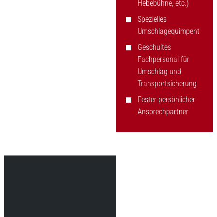
Hebebühne, etc.)
Spezielles
Umschlagequimpent
Geschultes
Fachpersonal für
Umschlag und
Transportsicherung
Fester persönlicher
Ansprechpartner