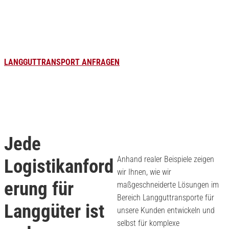
Sprechen Sie mit uns über Ihre Anforderungen!
LANGGUTTRANSPORT ANFRAGEN
+49 235 49191 - 536
Jede
Anhand realer Beispiele zeigen
Logistikanford
wir Ihnen, wie wir
erung für
maßgeschneiderte Lösungen im
Bereich Langguttransporte für
Langgüter ist
unsere Kunden entwickeln und
selbst für komplexe