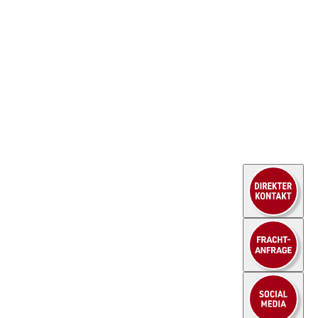
HEUEL LOGISTICS
Karriere
WE DO MORE
Stellenangebote
Unternehmen
Kraftfahrer
Aktuelles
Lagerlogistik
Branchen
Kaufm. Berufe
Fallbeispiele
Ausbildung
Service
Kontakt
Sendungsportal
Downloads
FAQ
© 2026 HEUEL LOGISTICS