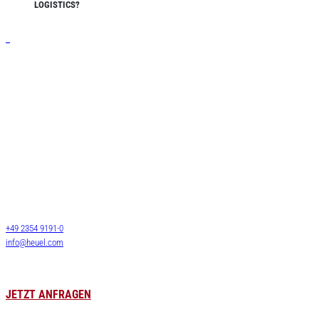
LOGISTICS?
Leistungen
Stückgut
Systemverkehre
Josef Heuel GmbH
Langguttransporte
HEUEL LOGISTICS
LTL Transporte
Darmcher Grund 1
58540 Meinerzhagen
FTL Transporte
Deutschland
Lagerlogistik
+49 2354 9191-0
Lagervermietung
info@heuel.com
Zollservice
Luft- & Seefracht
Leergutversorgung
JETZT ANFRAGEN