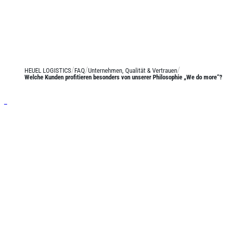
HEUEL LOGISTICS
FAQ
Unternehmen, Qualität & Vertrauen
Welche Kunden profitieren besonders von unserer Philosophie „We do more“?
Leistungen
Stückgut
Systemverkehre
Josef Heuel GmbH
Langguttransporte
HEUEL LOGISTICS
LTL Transporte
Darmcher Grund 1
58540 Meinerzhagen
FTL Transporte
Deutschland
Lagerlogistik