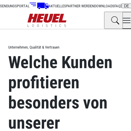
|
SENDUNGSPORTAL
AKTUELLES
PARTNER WERDEN
DOWNLOADS
FAQ
DE
Unternehmen, Qualität & Vertrauen
Welche Kunden
profitieren
besonders von
unserer