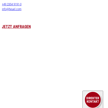
+49 2354 9191-0
Lagervermietung
info@heuel.com
Zollservice
Luft- & Seefracht
Leergutversorgung
JETZT ANFRAGEN
HEUEL LOGISTICS
Karriere
WE DO MORE
Stellenangebote
Unternehmen
Kraftfahrer
Aktuelles
Lagerlogistik
Branchen
Kaufm. Berufe
Fallbeispiele
Ausbildung
Service
Kontakt
Sendungsportal
Downloads