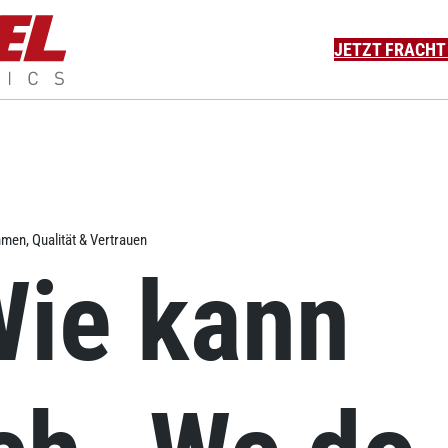
JETZT FRACHT
N
FALLBEISPIELE
UNTERNEHMEN
KARRIERE
KO
men, Qualität & Vertrauen
ie kann