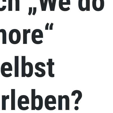
ch „We do
more“
elbst
rleben?