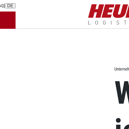
|
AQ
DE
LEISTUNGEN
WE DO MORE
BRANCHE
Unterneh
W