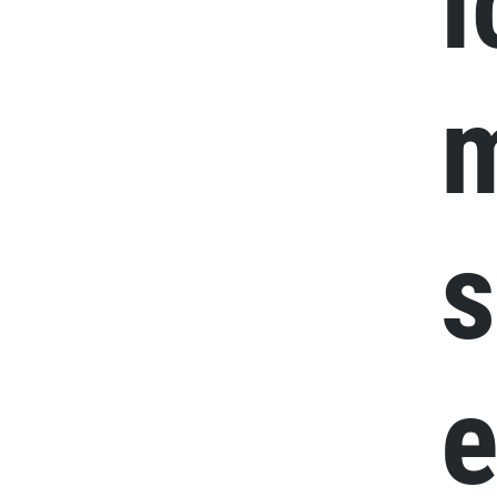
i
s
e