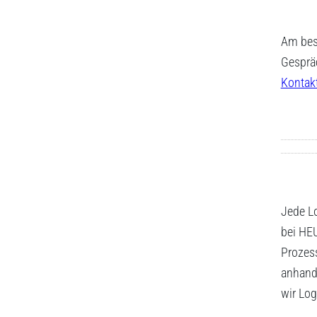
Am best
Gespräc
Kontak
Jede Lo
bei HEU
Prozes
anhand 
wir Lo