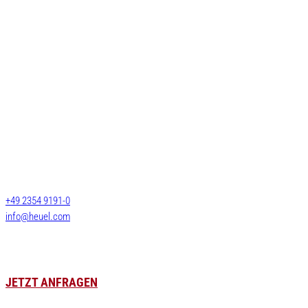
Leistungen
Stückgut
Systemverkehre
Josef Heuel GmbH
Langguttransporte
HEUEL LOGISTICS
LTL Transporte
Darmcher Grund 1
58540 Meinerzhagen
FTL Transporte
Deutschland
Lagerlogistik
+49 2354 9191-0
Lagervermietung
info@heuel.com
Zollservice
Luft- & Seefracht
Leergutversorgung
JETZT ANFRAGEN