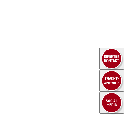
Unternehmen
Kraftfahrer
Aktuelles
Lagerlogistik
Branchen
Kaufm. Berufe
Fallbeispiele
Ausbildung
Service
Kontakt
Sendungsportal
Downloads
FAQ
© 2026 HEUEL LOGISTICS