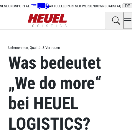
|
SENDUNGSPORTAL
AKTUELLES
PARTNER WERDEN
DOWNLOADS
FAQ
DE
Unternehmen, Qualität & Vertrauen
Was bedeutet
„We do more“
bei HEUEL
LOGISTICS?