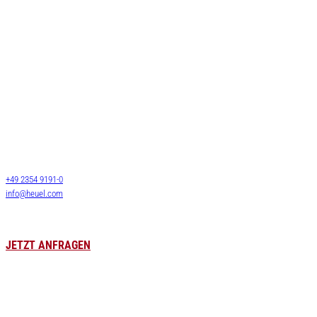
Leistungen
Stückgut
Systemverkehre
Josef Heuel GmbH
Langguttransporte
HEUEL LOGISTICS
LTL Transporte
Darmcher Grund 1
58540 Meinerzhagen
FTL Transporte
Deutschland
Lagerlogistik
+49 2354 9191-0
Lagervermietung
info@heuel.com
Zollservice
Luft- & Seefracht
Leergutversorgung
JETZT ANFRAGEN
HEUEL LOGISTICS
Karriere
WE DO MORE
Stellenangebote