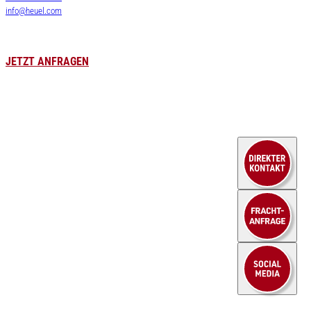
info@heuel.com
Zollservice
Luft- & Seefracht
Leergutversorgung
JETZT ANFRAGEN
HEUEL LOGISTICS
Karriere
WE DO MORE
Stellenangebote
Unternehmen
Kraftfahrer
Aktuelles
Lagerlogistik
Branchen
Kaufm. Berufe
Fallbeispiele
Ausbildung
Service
Kontakt
Sendungsportal
Downloads