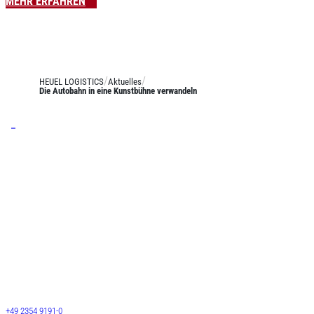
MEHR ERFAHREN
HEUEL LOGISTICS
Aktuelles
Die Autobahn in eine Kunstbühne verwandeln
Leistungen
Stückgut
Systemverkehre
Josef Heuel GmbH
Langguttransporte
HEUEL LOGISTICS
LTL Transporte
Darmcher Grund 1
58540 Meinerzhagen
FTL Transporte
Deutschland
Lagerlogistik
+49 2354 9191-0
Lagervermietung