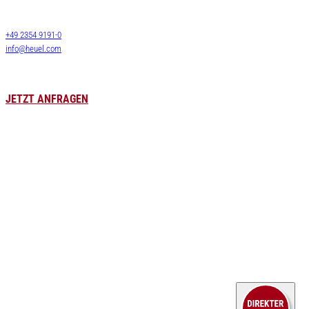
FTL Transporte
Deutschland
Lagerlogistik
+49 2354 9191-0
Lagervermietung
info@heuel.com
Zollservice
Luft- & Seefracht
Leergutversorgung
JETZT ANFRAGEN
HEUEL LOGISTICS
Karriere
WE DO MORE
Stellenangebote
Unternehmen
Kraftfahrer
Aktuelles
Lagerlogistik
Branchen
Kaufm. Berufe
Fallbeispiele
Ausbildung
Service
Kontakt