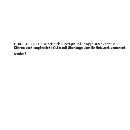
HEUEL LOGISTICS
Fallbeispiele
Sperrgut und Langgut unter Zeitdruck
Können auch empfindliche Güter mit Überlänge über Ihr Netzwerk versendet
werden?
Leistungen
Stückgut
Systemverkehre
Josef Heuel GmbH
Langguttransporte
HEUEL LOGISTICS
LTL Transporte
Darmcher Grund 1
58540 Meinerzhagen