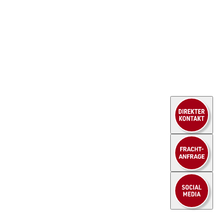
WE DO MORE
Stellenangebote
Unternehmen
Kraftfahrer
Aktuelles
Lagerlogistik
Branchen
Kaufm. Berufe
Fallbeispiele
Ausbildung
Service
Kontakt
Sendungsportal
Downloads
FAQ
© 2026 HEUEL LOGISTICS