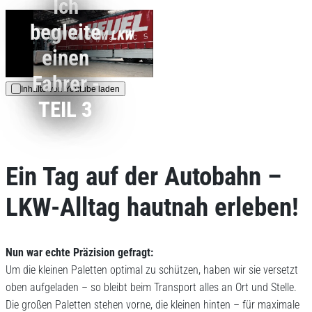
Ich
dieses Videos werden
Daten an Youtube
begleite
übertragen.
einen
Hinweise dazu erhalten Sie
in der
Fahrer -
Datenschutzerklärung
.
Inhalte von Youtube laden
TEIL 3
AKZEPTIEREN
Ein Tag auf der Autobahn –
LKW-Alltag hautnah erleben!
Nun war echte Präzision gefragt:
Um die kleinen Paletten optimal zu schützen, haben wir sie versetzt
oben aufgeladen – so bleibt beim Transport alles an Ort und Stelle.
Die großen Paletten stehen vorne, die kleinen hinten – für maximale