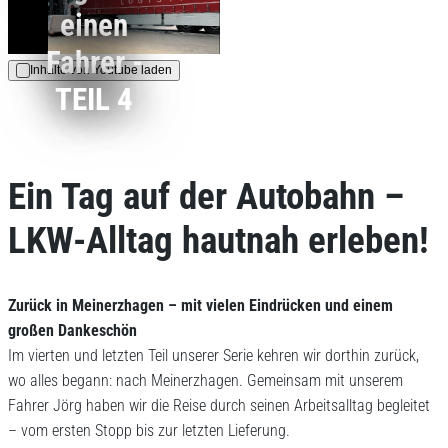
einen
Hinweise dazu erhalten Sie
in der
Fahrer -
Datenschutzerklärung
.
Inhalte von Youtube laden
TEIL 4
AKZEPTIEREN
Ein Tag auf der Autobahn –
LKW-Alltag hautnah erleben!
Zurück in Meinerzhagen – mit vielen Eindrücken und einem
großen Dankeschön
Im vierten und letzten Teil unserer Serie kehren wir dorthin zurück,
wo alles begann: nach Meinerzhagen. Gemeinsam mit unserem
Fahrer Jörg haben wir die Reise durch seinen Arbeitsalltag begleitet
– vom ersten Stopp bis zur letzten Lieferung.