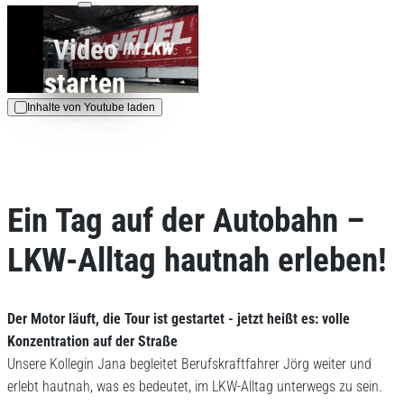
Daten an Youtube
Video
übertragen.
Hinweise dazu erhalten Sie
starten
in der
Datenschutzerklärung
.
Inhalte von Youtube laden
AKZEPTIEREN
Ein Tag auf der Autobahn –
LKW-Alltag hautnah erleben!
Der Motor läuft, die Tour ist gestartet - jetzt heißt es: volle
Konzentration auf der Straße
Unsere Kollegin Jana begleitet Berufskraftfahrer Jörg weiter und
erlebt hautnah, was es bedeutet, im LKW-Alltag unterwegs zu sein.