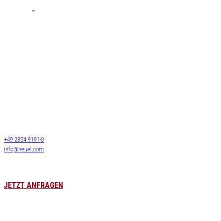
Leistungen
Stückgut
Systemverkehre
Josef Heuel GmbH
Langguttransporte
HEUEL LOGISTICS
LTL Transporte
Darmcher Grund 1
58540 Meinerzhagen
FTL Transporte
Deutschland
Lagerlogistik
+49 2354 9191-0
Lagervermietung
info@heuel.com
Zollservice
Luft- & Seefracht
Leergutversorgung
JETZT ANFRAGEN
HEUEL LOGISTICS
Karriere